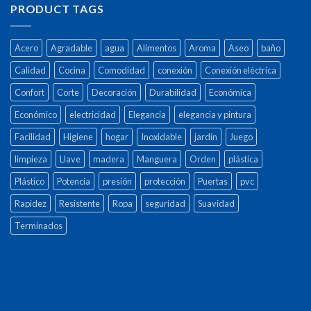
PRODUCT TAGS
Acero
Agradable
agua
Alimentos
Aroma
Aseo
baño
Calidad
Cocina
Comodidad
conexión
Conexión eléctrica
Confort
Corte
Decoración
Durabilidad
Económica
Económico
electricidad
Elegancia
elegancia y pintura
Facilidad
Higiene
hogar
Inoxidable
jardín
Juego
limpieza
Llave
madera
Manguera
Orden
plástica
Plástico
Potencia
presión
protección
Puertas
pvc
Rapidez
Resistente
Ropa
seguridad
Suavidad
Terminados