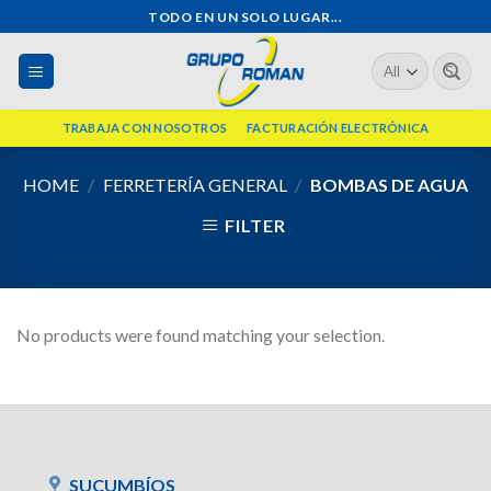
Skip
TODO EN UN SOLO LUGAR...
to
Search
content
for:
TRABAJA CON NOSOTROS
FACTURACIÓN ELECTRÓNICA
HOME
/
FERRETERÍA GENERAL
/
BOMBAS DE AGUA
FILTER
No products were found matching your selection.
SUCUMBÍOS