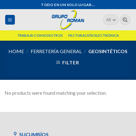
Skip
TODO EN UN SOLO LUGAR...
to
Search
content
for:
TRABAJA CON NOSOTROS
FACTURACIÓN ELECTRÓNICA
HOME
/
FERRETERÍA GENERAL
/
GEOSINTÉTICOS
FILTER
No products were found matching your selection.
SUCUMBÍOS