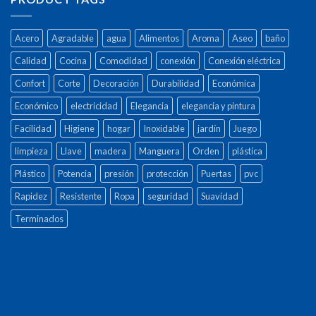
Acero
Agradable
agua
Alimentos
Aroma
Aseo
baño
Calidad
Cocina
Comodidad
conexión
Conexión eléctrica
Confort
Corte
Decoración
Durabilidad
Económica
Económico
electricidad
Elegancia
elegancia y pintura
Facilidad
Higiene
hogar
Inoxidable
jardín
Juego
limpieza
Llave
madera
Manguera
Orden
plástica
Plástico
Potencia
presión
protección
Puertas
pvc
Rapidez
Resistente
Ropa
seguridad
Suavidad
Terminados