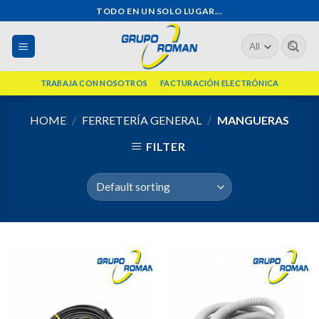
Skip
TODO EN UN SOLO LUGAR...
to
Search
content
for:
TRABAJA CON NOSOTROS
FACTURACIÓN ELECTRÓNICA
HOME
/
FERRETERÍA GENERAL
/
MANGUERAS
FILTER