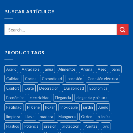
BUSCAR ARTÍCULOS
PRODUCT TAGS
Acero
Agradable
agua
Alimentos
Aroma
Aseo
baño
Calidad
Cocina
Comodidad
conexión
Conexión eléctrica
Confort
Corte
Decoración
Durabilidad
Económica
Económico
electricidad
Elegancia
elegancia y pintura
Facilidad
Higiene
hogar
Inoxidable
jardín
Juego
limpieza
Llave
madera
Manguera
Orden
plástica
Plástico
Potencia
presión
protección
Puertas
pvc