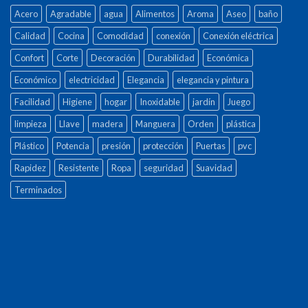
Acero
Agradable
agua
Alimentos
Aroma
Aseo
baño
Calidad
Cocina
Comodidad
conexión
Conexión eléctrica
Confort
Corte
Decoración
Durabilidad
Económica
Económico
electricidad
Elegancia
elegancia y pintura
Facilidad
Higiene
hogar
Inoxidable
jardín
Juego
limpieza
Llave
madera
Manguera
Orden
plástica
Plástico
Potencia
presión
protección
Puertas
pvc
Rapidez
Resistente
Ropa
seguridad
Suavidad
Terminados